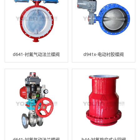
d641-衬氟气动法兰蝶阀
d941x-电动衬胶蝶阀
d641-衬氟气动法兰蝶阀
h44-衬氟旋启式止回阀