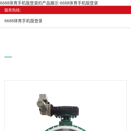
6688体育手机版登录的产品展示-6688体育手机版登录
服务热线：
6688体育手机版登录
PRODUCTS
6688体育手机版登录的产品展示