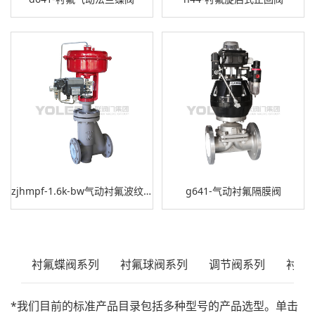
zjhmpf-1.6k-bw气动衬氟波纹管单座调节阀
g641-气动衬氟隔膜阀
衬氟蝶阀系列
衬氟球阀系列
调节阀系列
衬氟
*我们目前的标准产品目录包括多种型号的产品选型。单击