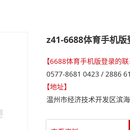
z41-6688体育手机
【6688体育手机版登录的
0577-8681 0423 / 2886 6
【地址】
温州市经济技术开发区滨海