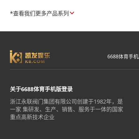
*查看我们更多产品系列
6688体育手
关于6688体育手机版登录
浙江永联阀门集团有限公司创建于1982年，是
一家 集研发、生产、销售、服务于一体的国家
重点高新技术企业