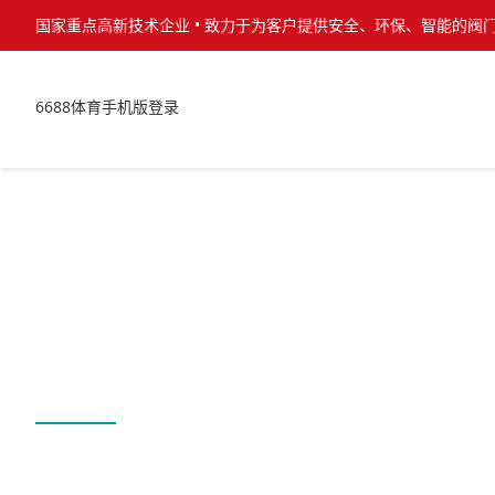
国家重点高新技术企业 • 致力于为客户提供安全、环保、智能的阀门
6688体育手机版登录
FLUORINE LIN
SERIES
衬氟闸阀/截止阀系列