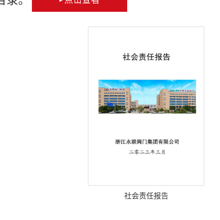
社会责任报告