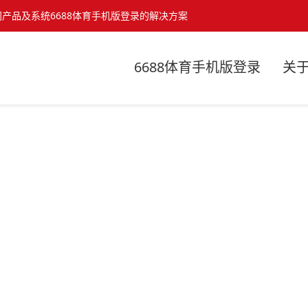
产品及系统6688体育手机版登录的解决方案
6688体育手机版登录
关
ED GATE VALVE/