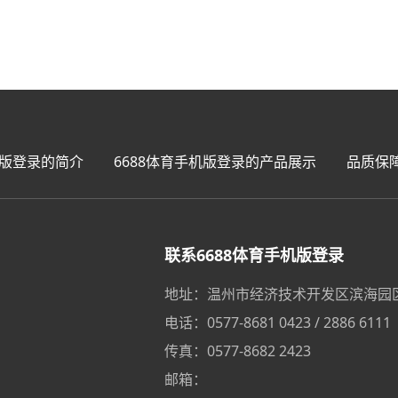
机版登录的简介
6688体育手机版登录的产品展示
品质保
联系6688体育手机版登录
地址：温州市经济技术开发区滨海园区
电话：0577-8681 0423 / 2886 6111
传真：0577-8682 2423
邮箱：