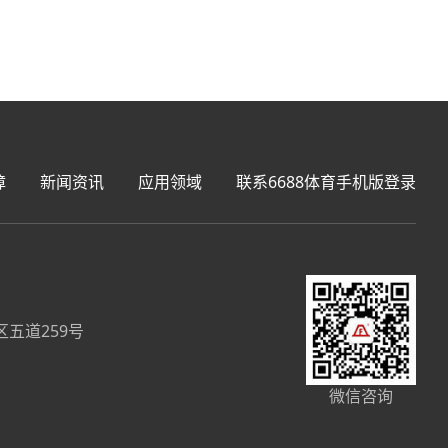
障
新闻资讯
应用领域
联系6688体育手机版登录
五道259号
微信咨询