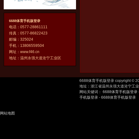
6688体育手机版登录
电话：0577-28861111
传真：0577-86822423
邮编：325024
手机：13806559504
网址：www.f46.cn
地址：温州永强大道沧宁工业区
6688体育手机版登录 copyright © 2
地址：浙江省温州永强大道沧宁工业区 销售
网站关键词：
6688体育手机版登录
手机版登录
-
6688体育手机版登录
网站地图