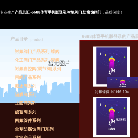
专业生产
产品总汇 -6688体育手机版登录
,
衬氟阀门
,
防腐蚀阀门
，品质保障！
6688体育手机版登录的产品
产品目录
product
衬氟阀门产品系列-蝶阀
化工阀门产品系列-球阀
衬氟自控阀(调节阀)系列
闸阀产品系列
截止阀系列
衬氟蝶阀d41f46-10c
隔膜阀系列
止回阀系列
旋塞阀系列
永联阀门
四氟管件系列
全塑防腐蚀阀门系列
其它产品系列