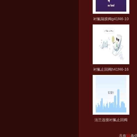
衬氟隔膜阀g41f46-10
衬氟止回阀h41f46-16
法兰连接衬氟止回阀
共有
65
条信