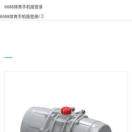
6688体育手机版登录
6688体育手机版登录
/
气动执行器系列