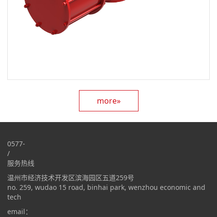
more»
0577-
/
服务热线
温州市经济技术开发区滨海园区五道259号
no. 259, wudao 15 road, binhai park, wenzhou economic and
tech
email：