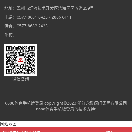
地址：温州市经济技术开发区滨海园区五道259号
电话：0577-8681 0423 / 2886 6111
传真：0577-8682 2423
邮箱：
微信咨询
6688体育手机版登录 copyright©2023 浙江永联阀门集团有限公司
6688体育手机版登录的技术支持:
网站地图