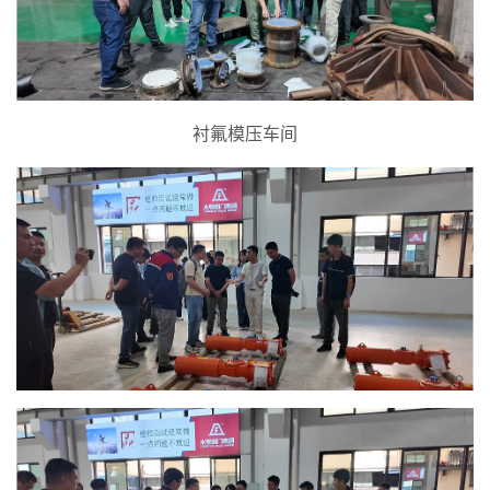
衬氟模压车间