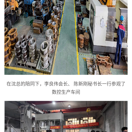
在沈总的陪同下，李良伟会长、 陈新刚秘书长一行参观了
数控生产车间