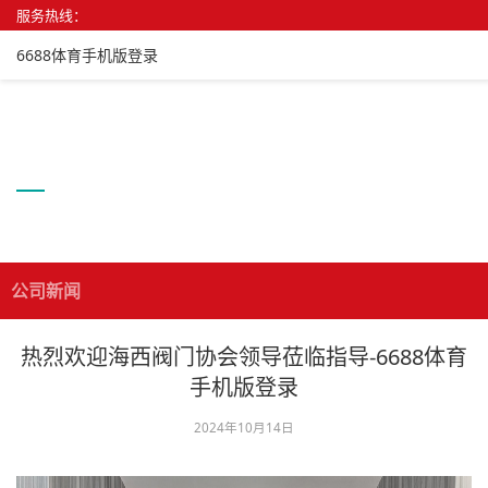
服务热线：
6688体育手机版登录
COMPANY NEWS
公司新闻
公司新闻
热烈欢迎海西阀门协会领导莅临指导-6688体育
手机版登录
2024年10月14日