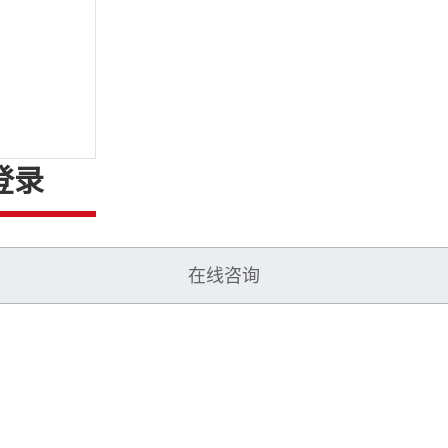
登录
在线咨询