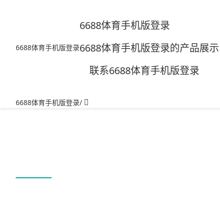
6688体育手机版登录
6688体育手机版登录的产品展示
6688体育手机版登录
联系6688体育手机版登录
6688体育手机版登录
/
配件系列