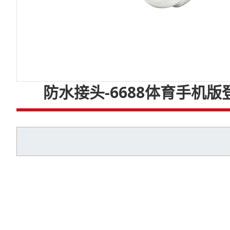
防水接头-6688体育手机版