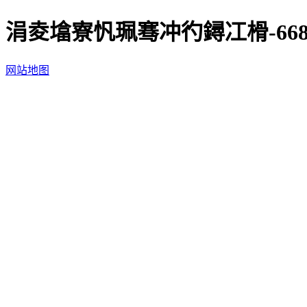
涓夌墖寮忛珮骞冲彴鐞冮榾-66
网站地图