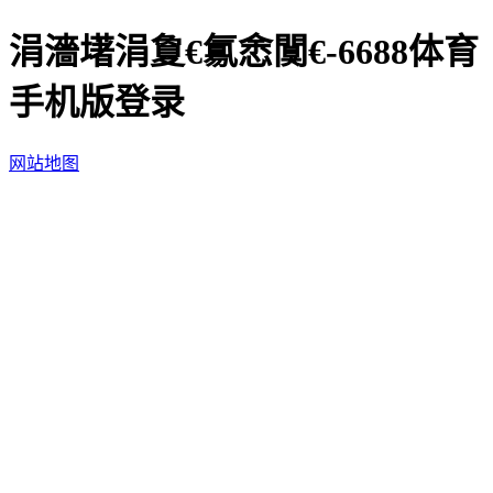
涓濇墸涓夐€氱悆闃€-6688体育
手机版登录
网站地图