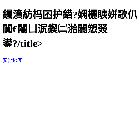
钃濆紡杩囨护鍣?娴欐睙姘歌仈
闃€闂ㄩ泦鍥㈡湁闄愬叕
鍙?/title>
网站地图