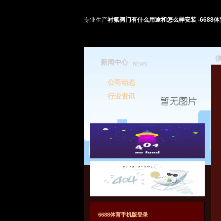
专业生产
衬氟阀门有什么用途和怎么样安装 -6688
新闻中心
news
公司动态
行业资讯
6688体育手机版登录