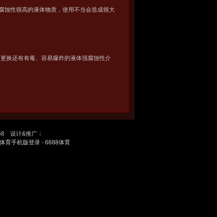
腐蚀性很高的液体物质，使用不当会造成很大
下更换还有有毒、容易爆炸的液体强腐蚀性介
g
668 设计&推广：
88体育手机版登录
-
6688体育