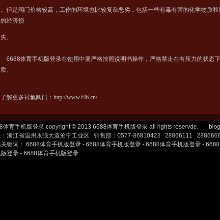
。但是阀门价格较高，工作的环境也比较复杂恶劣，包括一些有毒有害的化学物质和
的经济损
失。
6688体育手机版登录
在使用中要严格按照说明书操作，严格禁止在有压力的状态
质。
了解更多衬氟阀门：http://www.f46.cn/
88体育手机版登录 copyright © 2013
6688体育手机版登录
all rights reservde.
blo
：浙江省温州永强大道沧宁工业区 销售部：0577-86810423 28866111 28866
站关键词：
6688体育手机版登录
-
6688体育手机版登录
-
6688体育手机版登录
-
66
机版登录
-
6688体育手机版登录